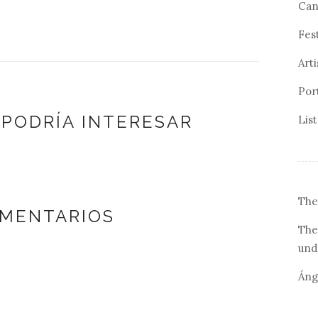
Can
Fes
Arti
Por
 PODRÍA INTERESAR
Lis
The
OMENTARIOS
The
und
Áng