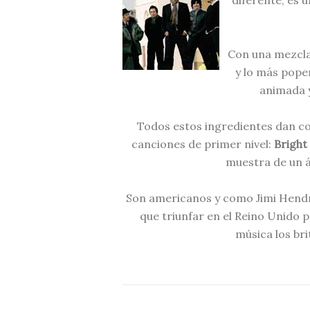
diferente, es u
Con una mezcla 
y lo más pope
animada y
Todos estos ingredientes dan co
canciones de primer nivel:
Bright
muestra de un á
Son americanos y como Jimi Hendri
que triunfar en el Reino Unido p
música los bri