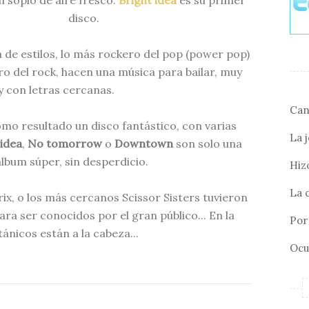
n soplo de aire fresco.
Bright idea
es su primer
disco.
de estilos, lo más rockero del pop (power pop)
ro del rock, hacen una música para bailar, muy
 con letras cercanas.
Can
mo resultado un disco fantástico, con varias
La 
 idea
,
No tomorrow
o
Downtown
son solo una
lbum súper, sin desperdicio.
Hizo
La 
x, o los más cercanos Scissor Sisters tuvieron
ara ser conocidos por el gran público... En la
Por 
tánicos están a la cabeza...
Ocu